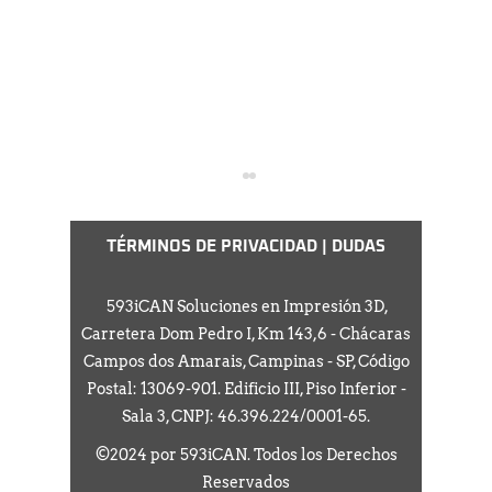
TÉRMINOS DE PRIVACIDAD
|
DUDAS
593iCAN Soluciones en Impresión 3D,
Carretera Dom Pedro I, Km 143,6 - Chácaras
Destacado científico en
Contribu
Campos dos Amarais, Campinas - SP, Código
el Congreso de la
en el Co
Postal:
13069-901
. Edificio III, Piso Inferior -
SBPMat/B-MRS 2025!
SBPMat
Sala 3, CNPJ:
46.396.224
/0001-65.
©2024 por 593iCAN. Todos los Derechos
Reservados