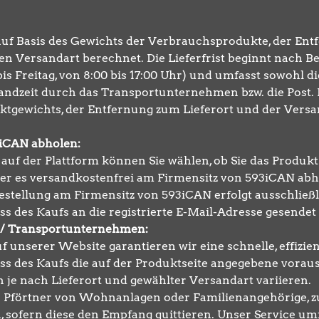
uf Basis des Gewichts der Verbrauchsprodukte, der En
en Versandart berechnet. Die Lieferfrist beginnt nach B
s Freitag, von 8:00 bis 17:00 Uhr) und umfasst sowohl di
sandzeit durch das Transportunternehmen bzw. die Post. 
ktgewichts, der Entfernung zum Lieferort und der Versa
3iCAN abholen:
uf der Plattform können Sie wählen, ob Sie das Produkt
 oder es versandkostenfrei am Firmensitz von 593iCAN ab
stellung am Firmensitz von 593iCAN erfolgt ausschließl
s des Kaufs an die registrierte E-Mail-Adresse gesendet 
s / Transportunternehmen:
 unserer Website garantieren wir eine schnelle, effizien
s des Kaufs die auf der Produktseite angegebene vorauss
n je nach Lieferort und gewählter Versandart variieren.
z. B. Pförtner von Wohnanlagen oder Familienangehörige, z
sofern diese den Empfang quittieren. Unser Service umf