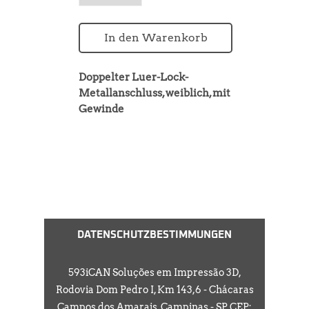
In den Warenkorb
Doppelter Luer-Lock-
Metallanschluss, weiblich, mit
Gewinde
Material:
vernickeltes
Messing
Lieferpolitik
Menge pro Verpackung:
1
Stück
Versandkosten:
Die Versandkosten werden
auf Basis des Gewichts der
Verbrauchsprodukte, der
DATENSCHUTZBESTIMMUNGEN
Entfernung zur
angegebenen Postleitzahl
593iCAN Soluções em Impressão 3D,
und der gewählten
Rodovia Dom Pedro I, Km 143,6 - Chácaras
Versandart berechnet. Die
Campos dos Amarais, Campinas - SP, CEP: