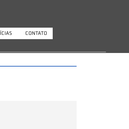
ÍCIAS
CONTATO